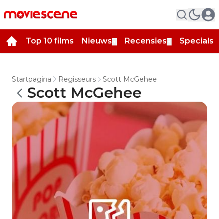
Top 10 films
Nieuws
Recensies
Specials
▼
▼
▼
Startpagina
Regisseurs
Scott McGehee
Scott McGehee