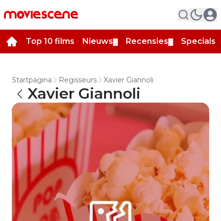
Top 10 films
Nieuws
Recensies
Specials
▼
▼
▼
Startpagina
Regisseurs
Xavier Giannoli
Xavier Giannoli