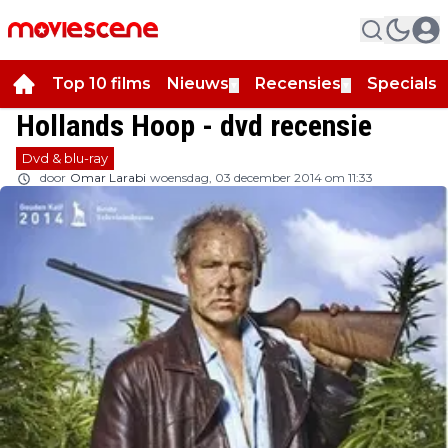
Top 10 films
Nieuws
Recensies
Specials
▼
▼
▼
Hollands Hoop - dvd recensie
Dvd & blu-ray
door
Omar Larabi
woensdag, 03 december 2014 om 11:33