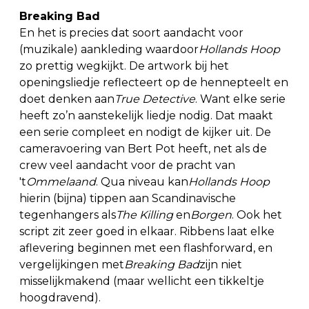
Breaking Bad
En het is precies dat soort aandacht voor
(muzikale) aankleding waardoor
Hollands Hoop
zo prettig wegkijkt. De artwork bij het
openingsliedje reflecteert op de hennepteelt en
doet denken aan
True Detective
. Want elke serie
heeft zo’n aanstekelijk liedje nodig. Dat maakt
een serie compleet en nodigt de kijker uit. De
cameravoering van Bert Pot heeft, net als de
crew veel aandacht voor de pracht van
't
Ommelaand
. Qua niveau kan
Hollands Hoop
hierin (bijna) tippen aan Scandinavische
tegenhangers als
The Killing
en
Borgen
. Ook het
script zit zeer goed in elkaar. Ribbens laat elke
aflevering beginnen met een flashforward, en
vergelijkingen met
Breaking Bad
zijn niet
misselijkmakend (maar wellicht een tikkeltje
hoogdravend).