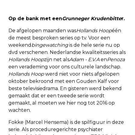
Op de bank met een
Grunneger Krudenbitte
r.
De afgelopen maanden was
Hollands Hoop
één
de meest besproken series op tv. Voor een
weekend
bingewatching
is de hele serie nu op
dvd verschenen. Nederlandse kwaliteitsseries als
Hollands Hoop
zijn net als
Adam - E.V.A
en
Penoza
een verademing voor ons culturele landschap.
Hollands Hoop
werd niet voor niets afgelopen
oktober bekroond met een Gouden Kalf voor
beste televisiedrama. En gisteren werd bekend
gemaakt dat er een tweede serie wordt
gemaakt, al moeten we hier nog tot 2016 op
wachten.
Fokke (Marcel Hensema) is de spilfiguur in deze
serie. Als proceduregerichte psychiater