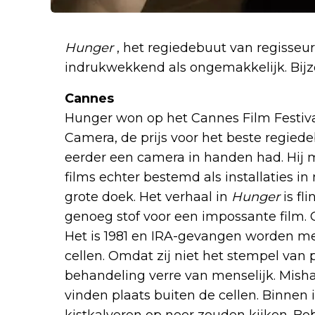
Hunger
, het regiedebuut van regisseu
indrukwekkend als ongemakkelijk. Bijzon
Cannes
Hunger won op het Cannes Film Festiva
Camera, de prijs voor het beste regied
eerder een camera in handen had. Hij m
films echter bestemd als installaties i
grote doek. Het verhaal in
Hunger
is fl
genoeg stof voor een impossante film.
Het is 1981 en IRA-gevangen worden me
cellen. Omdat zij niet het stempel van 
behandeling verre van menselijk. Misha
vinden plaats buiten de cellen. Binnen i
kistkalveren op neer zouden kijken. Bo