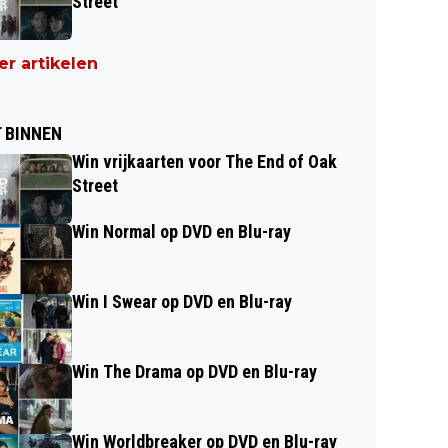
Street
r artikelen
 BINNEN
Win vrijkaarten voor The End of Oak
Street
Win Normal op DVD en Blu-ray
Win I Swear op DVD en Blu-ray
Win The Drama op DVD en Blu-ray
Win Worldbreaker op DVD en Blu-ray