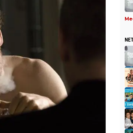
Mee
NET