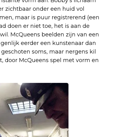
onstante vorm aan. Bobby's lichaam
r zichtbaar onder een huid vol
nomen, maar is puur registrerend (een
d doen er niet toe, het is aan de
en wil. McQueens beelden zijn van een
genlijk eerder een kunstenaar dan
ch geschoten soms, maar nergens kil
rt, door McQueens spel met vorm en