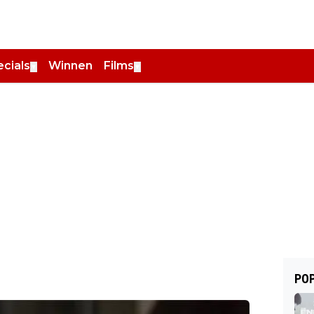
cials
Winnen
Films
▼
▼
POP