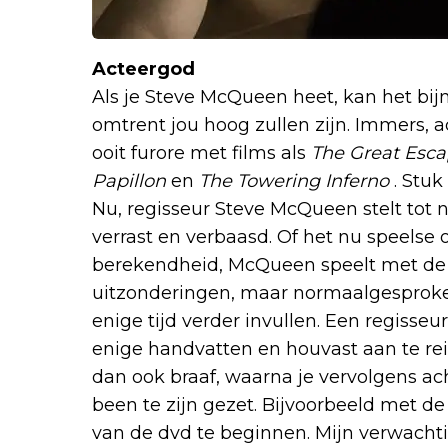
Acteergod
Als je Steve McQueen heet, kan het bij
omtrent jou hoog zullen zijn. Immers
ooit furore met films als
The Great Esc
Papillon
en
The Towering Inferno
. Stuk
Nu, regisseur Steve McQueen stelt tot nu
verrast en verbaasd. Of het nu speelse 
berekendheid, McQueen speelt met de re
uitzonderingen, maar normaalgesproken 
enige tijd verder invullen. Een regisseur
enige handvatten en houvast aan te re
dan ook braaf, waarna je vervolgens ac
been te zijn gezet. Bijvoorbeeld met de
van de dvd te beginnen. Mijn verwacht