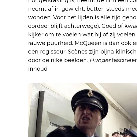
hongerstaking is, neemt de film een c
neemt af in gewicht, botten steeds mee
wonden. Voor het lijden is alle tijd ge
oordeel blijft achterwege). Goed of kwaa
kijker om te voelen wat hij of zij voel
rauwe puurheid. McQueen is dan ook ei
een regisseur. Scènes zijn bijna klinis
door de rijke beelden.
Hunger
fascinee
inhoud.