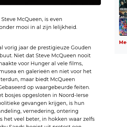
r Steve McQueen, is even
der mooi in al zijn lelijkheid.
Mee
l vorig jaar de prestigieuze Gouden
ebuut. Niet dat Steve McQueen nooit
aakte voor Hunger al vele films,
n musea en galerieën en niet voor het
interdun, maar biedt McQueen
 Gebaseerd op waargebeurde feiten.
t bosjes opgesloten in Noord-Ierse
politieke gevangen krijgen, is hun
ndeling, vernedering, ontering
s het veel beter, in hokken waar zelfs
bby Sands begint uit protest een