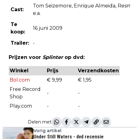
Tom Seizemore, Enrique Almeida, Resmine 
Cast:
e.a.
Te
16 juni 2009
koop:
Trailer:
-
Prijzen voor
Splinter
op dvd:
Winkel
Prijs
Verzendkosten
Bol.com
€ 9,99
€ 1,95
Free Record
-
-
Shop
Play.com
-
-
Delen met
Vorig artikel
Under Still Waters - dvd recensie