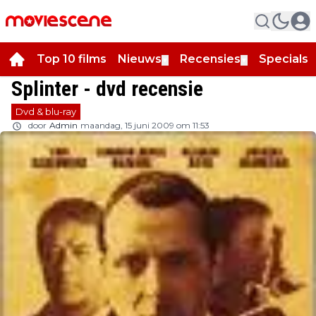
Top 10 films
Nieuws
Recensies
Specials
▼
▼
▼
Splinter - dvd recensie
Dvd & blu-ray
door
Admin
maandag, 15 juni 2009 om 11:53