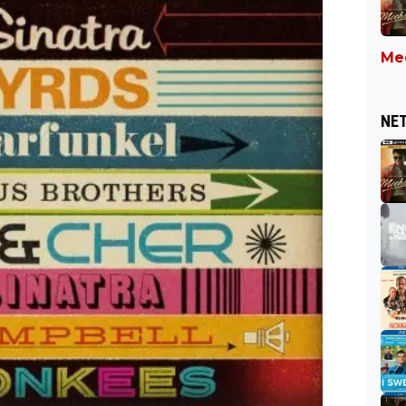
Mee
NET