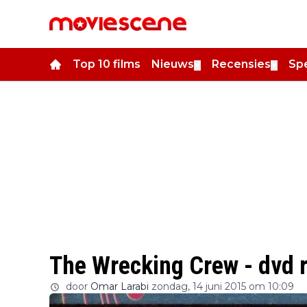
Top 10 films
Nieuws
Recensies
Spe
▼
▼
The Wrecking Crew - dvd 
door
Omar Larabi
zondag, 14 juni 2015 om 10:09