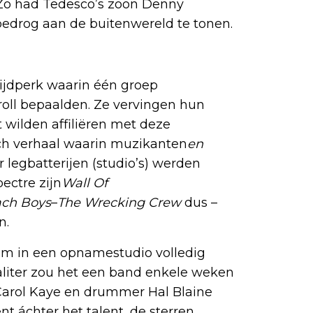
 Zo had Tedesco’s zoon Denny
edrog aan de buitenwereld te tonen.
ijdperk waarin één groep
roll bepaalden. Ze vervingen hun
 wilden affiliëren met deze
ch verhaal waarin muzikanten
en
 legbatterijen (studio’s) werden
ectre zijn
Wall Of
ach Boys
–
The Wrecking Crew
dus –
n.
om in een opnamestudio volledig
liter zou het een band enkele weken
Carol Kaye en drummer Hal Blaine
nt áchter het talent, de sterren