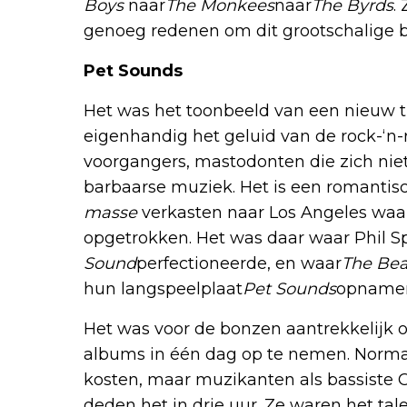
Boys
naar
The Monkees
naar
The Byrds
.
genoeg redenen om dit grootschalige b
Pet Sounds
Het was het toonbeeld van een nieuw t
eigenhandig het geluid van de rock-‘n-
voorgangers, mastodonten die zich niet
barbaarse muziek. Het is een romantis
masse
verkasten naar Los Angeles waar
opgetrokken. Het was daar waar Phil Sp
Sound
perfectioneerde, en waar
The Be
hun langspeelplaat
Pet Sounds
opname
Het was voor de bonzen aantrekkelijk 
albums in één dag op te nemen. Norma
kosten, maar muzikanten als bassiste 
deden het in drie uur. Ze waren het tale