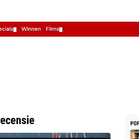
cials
Winnen
Films
▼
▼
recensie
POP