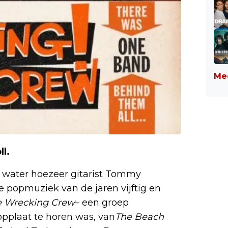
Mee
l.
n water hoezeer gitarist Tommy
 popmuziek van de jaren vijftig en
e Wrecking Crew
– een groep
opplaat te horen was, van
The Beach