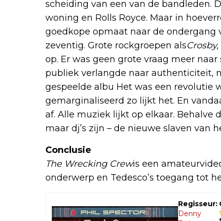
scheiding van een van de bandleden. De
woning en Rolls Royce. Maar in hoeverre
goedkope opmaat naar de ondergang 
zeventig. Grote rockgroepen als
Crosby, 
op. Er was geen grote vraag meer naar 
publiek verlangde naar authenticiteit,
gespeelde albu Het was een revolutie 
gemarginaliseerd zo lijkt het. En vanda
af. Alle muziek lijkt op elkaar. Behalve
maar dj’s zijn – de nieuwe slaven van h
Conclusie
The Wrecking Crew
is een amateurvideo 
onderwerp en Tedesco’s toegang tot het
Regisseur:
Denny