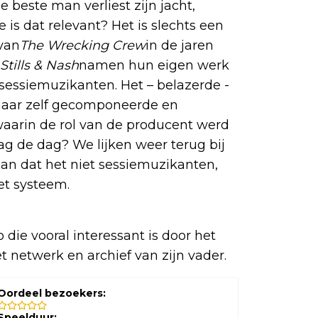
 beste man verliest zijn jacht,
 is dat relevant? Het is slechts een
van
The Wrecking Crew
in de jaren
Stills & Nash
namen hun eigen werk
sessiemuzikanten. Het – belazerde -
 naar zelf gecomponeerde en
waarin de rol van de producent werd
ag de dag? We lijken weer terug bij
 dan dat het niet sessiemuzikanten,
et systeem.
die vooral interessant is door het
 netwerk en archief van zijn vader.
Oordeel bezoekers:
Speelduur: