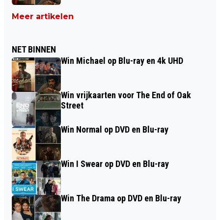
Meer artikelen
NET BINNEN
Win Michael op Blu-ray en 4k UHD
Win vrijkaarten voor The End of Oak
Street
Win Normal op DVD en Blu-ray
Win I Swear op DVD en Blu-ray
Win The Drama op DVD en Blu-ray