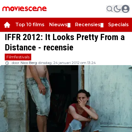
Top 10 films
Nieuws
Recensies
Specials
▼
▼
▼
IFFR 2012: It Looks Pretty From a
Distance - recensie
Filmfestivals
door
Nico Berg
dinsdag, 24 januari 2012 om 13:24