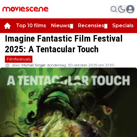
Top 10 films
Nieuws
Recensies
Specials
▼
▼
▼
Imagine Fantastic Film Festival
2025: A Tentacular Touch
Filmfestivals
door
Michiel Singer
donderdag, 30 oktober 2025 om 21:30