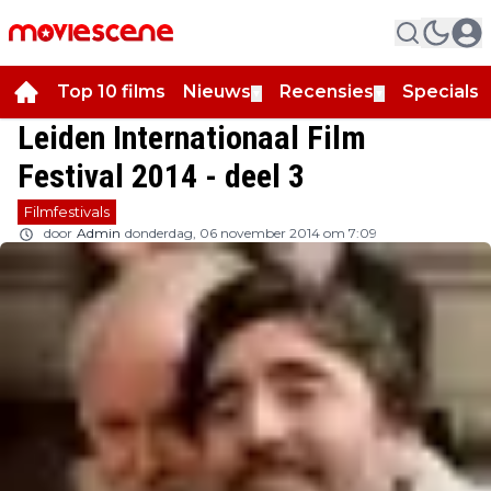
Top 10 films
Nieuws
Recensies
Specials
▼
▼
▼
Leiden Internationaal Film
Festival 2014 - deel 3
Filmfestivals
door
Admin
donderdag, 06 november 2014 om 7:09