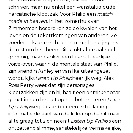
schrijver, maar nu enkel een wanstaltig oude
narcistische klootzak. Voor Philip een
match
made in heaven
. In het zomerhuis van
Zimmerman bespreken ze de kwalen van het
leven en de tekortkomingen van anderen. Ze
voeden elkaar met haat en minachting jegens
de rest om hen heen. Dit klinkt allemaal heel
grimmig, maar dankzij een hilarisch eerlijke
voice-over, waarin de mentale staat van Philip,
zijn vriendin Ashley en van Ike uiteengezet
wordt, kijkt
Listen Up Philip
heerlijk weg. Alex
Ross Perry weet dat zijn personages
klootzakken zijn en hij haalt een onmiskenbaar
genot in hen het tot op het bot te fileren.
Listen
Up Philip
werpt daardoor een extra lading
informatie de kant van de kijker op die dit maar
al te graag tot zich neemt.
Listen Up Philip
is een
ontzettend slimme, aanstekelijke, vermakelijke,