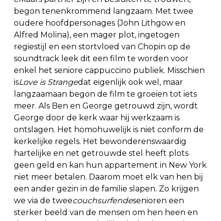
begon tenenkrommend langzaam. Met twee
oudere hoofdpersonages (John Lithgow en
Alfred Molina), een mager plot, ingetogen
regiestijl en een stortvloed van Chopin op de
soundtrack leek dit een film te worden voor
enkel het seniore cappuccino publiek. Misschien
is
Love is Strange
dat eigenlijk ook wel, maar
langzaamaan begon de film te groeien tot iets
meer. Als Ben en George getrouwd zijn, wordt
George door de kerk waar hij werkzaam is
ontslagen. Het homohuwelijk is niet conform de
kerkelijke regels. Het bewonderenswaardig
hartelijke en net getrouwde stel heeft plots
geen geld en kan hun appartement in New York
niet meer betalen. Daarom moet elk van hen bij
een ander gezin in de familie slapen. Zo krijgen
we via de twee
couchsurfende
senioren een
sterker beeld van de mensen om hen heen en