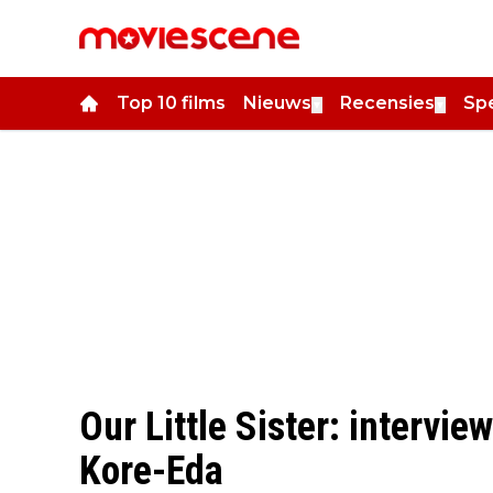
Top 10 films
Nieuws
Recensies
Spe
▼
▼
Our Little Sister: intervi
Kore-Eda