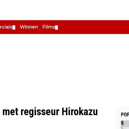
cials
Winnen
Films
▼
▼
ew met regisseur Hirokazu
POP