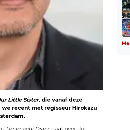
Mee
ur
Little
Sister
, die vanaf deze
n we recent met regisseur Hirokazu
msterdam.
ga
Umimachi
Diary
, gaat over drie