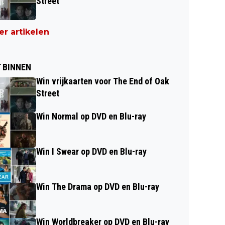
Street
r artikelen
 BINNEN
Win vrijkaarten voor The End of Oak
Street
Win Normal op DVD en Blu-ray
Win I Swear op DVD en Blu-ray
Win The Drama op DVD en Blu-ray
Win Worldbreaker op DVD en Blu-ray