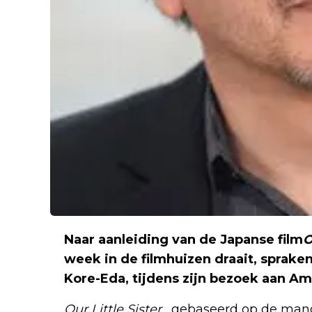
Naar aanleiding van de Japanse film
O
week in de filmhuizen draait, sprake
Kore-Eda, tijdens zijn bezoek aan A
Our
Little
Sister
, gebaseerd op de man