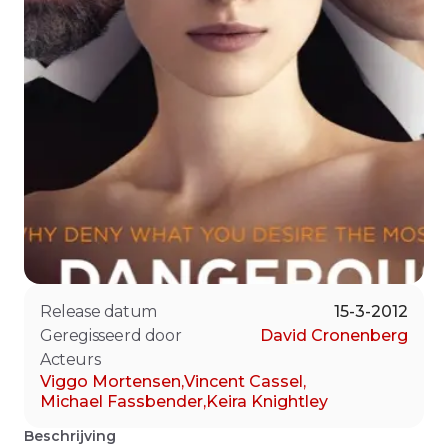
Release datum
15-3-2012
Geregisseerd door
David Cronenberg
Acteurs
Viggo Mortensen
,
Vincent Cassel
,
Michael Fassbender
,
Keira Knightley
Beschrijving