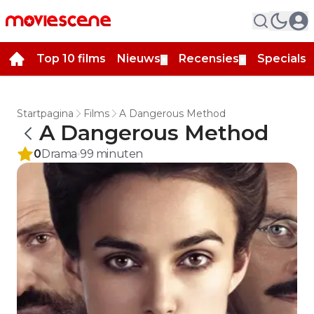
Top 10 films
Nieuws
Recensies
Specials
▼
▼
▼
Startpagina
Films
A Dangerous Method
A Dangerous Method
0
Drama
99
minuten