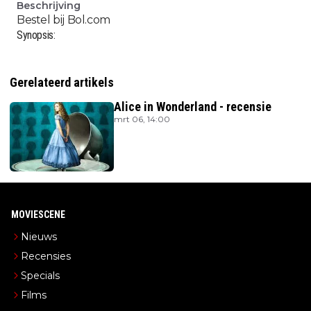
Beschrijving
Bestel bij
Bol.com
Synopsis:
Gerelateerd artikels
Alice in Wonderland - recensie
mrt 06, 14:00
MOVIESCENE
Nieuws
Recensies
Specials
Films