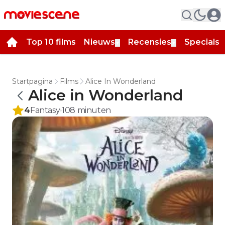
Top 10 films
Nieuws
Recensies
Specials
▼
▼
▼
Startpagina
Films
Alice In Wonderland
Alice in Wonderland
4
Fantasy
108
minuten