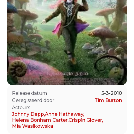
Release datum
5-3-2010
Geregisseerd door
Tim Burton
Acteurs
Johnny Depp
,
Anne Hathaway
,
Helena Bonham Carter
,
Crispin Glover
,
Mia Wasikowska