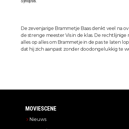
Synopsis:
De zevenjarige Brammetje Baas denkt veel na ove
de strenge meester Vis in de klas. De rechtlijn
alles op alles om Brammetje in de pas te laten 
dat hij zich aanpast zonder doodongelukkig te w
MOVIESCENE
Nieuws