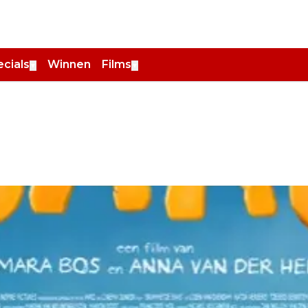
cials
Winnen
Films
▼
▼