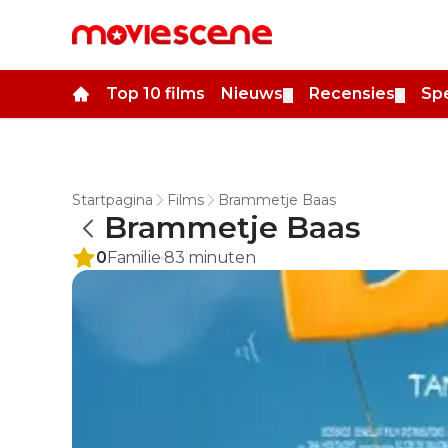
Top 10 films
Nieuws
Recensies
Spe
▼
▼
Startpagina
Films
Brammetje Baas
Brammetje Baas
0
Familie
83
minuten