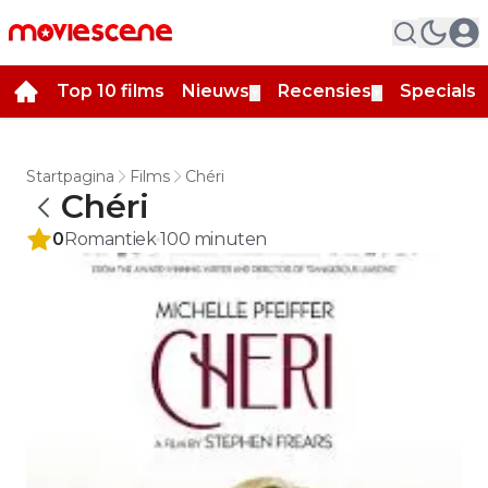
Top 10 films
Nieuws
Recensies
Specials
▼
▼
▼
Startpagina
Films
Chéri
Chéri
0
Romantiek
100
minuten