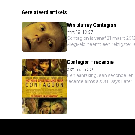
Gerelateerd artikels
Win blu-ray Contagion
mrt 19, 10:57
Contagion is vanaf 21 maart 2012 verkrijgbaar op blu-ray en dvd. Eén aanraking, één seconde, en een dodelijk virus wordt doorgegeven. Op een
vliegveld neemt een reizigster ie
Contagion - recensie
okt 18, 15:00
Eén aanraking, één seconde, en een dodelijk virus wordt doorgegeve