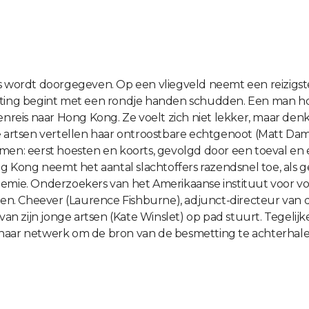
s wordt doorgegeven. Op een vliegveld neemt een reizigster
eeting begint met een rondje handen schudden. Een man h
kenreis naar Hong Kong. Ze voelt zich niet lekker, maar den
e artsen vertellen haar ontroostbare echtgenoot (Matt Damo
: eerst hoesten en koorts, gevolgd door een toeval en ee
ng Kong neemt het aantal slachtoffers razendsnel toe, als g
idemie. Onderzoekers van het Amerikaanse instituut voor 
. Cheever (Laurence Fishburne), adjunct-directeur van di
van zijn jonge artsen (Kate Winslet) op pad stuurt. Tegelijk
aar netwerk om de bron van de besmetting te achterhalen. 