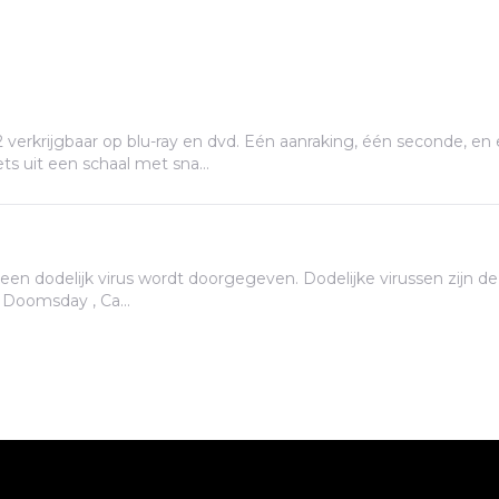
ts uit een schaal met sna...
n. Dodelijke virussen zijn de laatste jaren populair in de filmwereld; kijk naar
recente films als 28 Days Later , Doomsday , Ca...