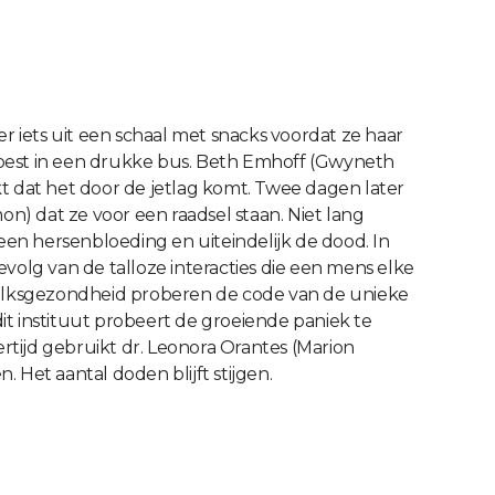
 iets uit een schaal met snacks voordat ze haar
oest in een drukke bus. Beth Emhoff (Gwyneth
kt dat het door de jetlag komt. Twee dagen later
n) dat ze voor een raadsel staan. Niet lang
n hersenbloeding en uiteindelijk de dood. In
evolg van de talloze interacties die een mens elke
volksgezondheid proberen de code van de unieke
t instituut probeert de groeiende paniek te
ertijd gebruikt dr. Leonora Orantes (Marion
Het aantal doden blijft stijgen.