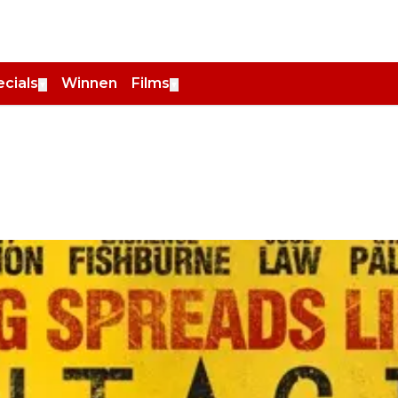
cials
Winnen
Films
▼
▼