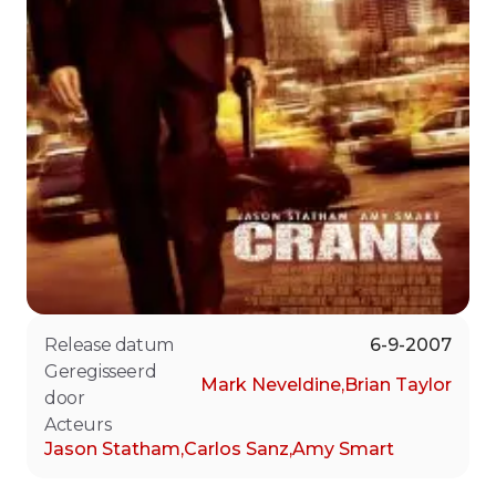
Release datum
6-9-2007
Geregisseerd
Mark Neveldine
,
Brian Taylor
door
Acteurs
Jason Statham
,
Carlos Sanz
,
Amy Smart