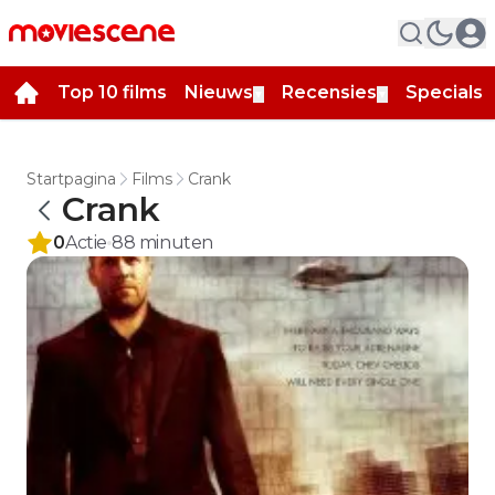
Top 10 films
Nieuws
Recensies
Specials
▼
▼
▼
Startpagina
Films
Crank
Crank
0
Actie
88
minuten