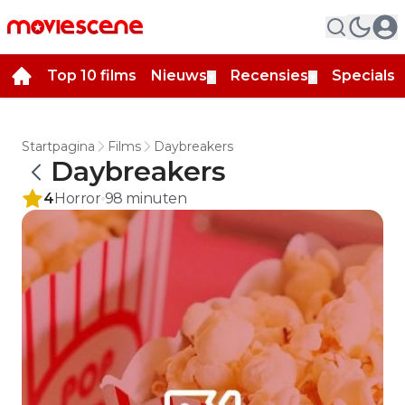
Top 10 films
Nieuws
Recensies
Specials
▼
▼
▼
Startpagina
Films
Daybreakers
Daybreakers
4
Horror
98
minuten