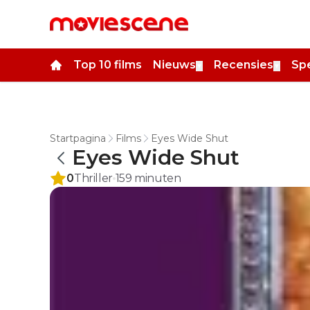
Top 10 films
Nieuws
Recensies
Spe
▼
▼
Startpagina
Films
Eyes Wide Shut
Eyes Wide Shut
0
Thriller
159
minuten