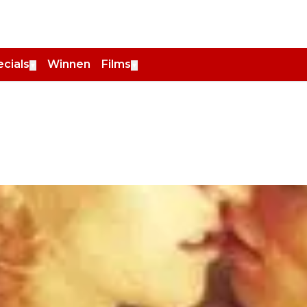
cials
Winnen
Films
▼
▼