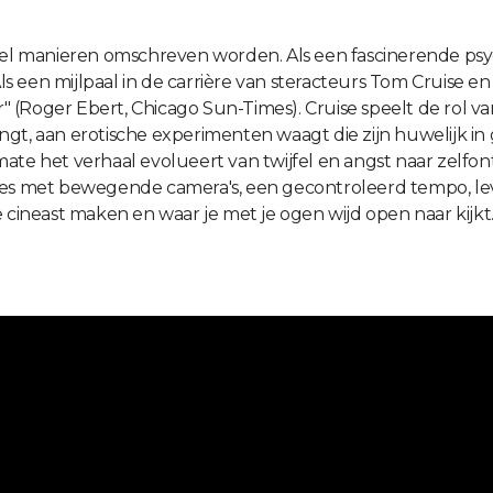
veel manieren omschreven worden. Als een fascinerende psy
Als een mijlpaal in de carrière van steracteurs Tom Cruise e
r" (Roger Ebert, Chicago Sun-Times). Cruise speelt de rol van
gt, aan erotische experimenten waagt die zijn huwelijk in 
ate het verhaal evolueert van twijfel en angst naar zelfo
ames met bewegende camera's, een gecontroleerd tempo, le
 cineast maken en waar je met je ogen wijd open naar kijkt