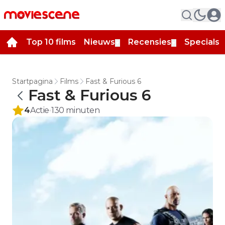
Top 10 films
Nieuws
Recensies
Specials
▼
▼
▼
Startpagina
Films
Fast & Furious 6
Fast & Furious 6
4
Actie
130
minuten