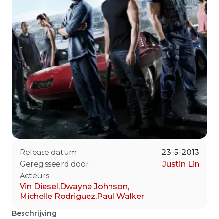
Release datum
23-5-2013
Geregisseerd door
Justin Lin
Acteurs
Vin Diesel
,
Dwayne Johnson
,
Michelle Rodriguez
,
Paul Walker
Beschrijving