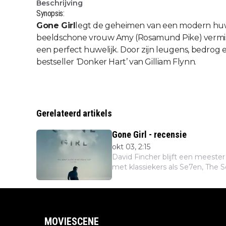
Beschrijving
Synopsis:
Gone Girl
legt de geheimen van een modern huweli
beeldschone vrouw Amy (Rosamund Pike) vermist i
een perfect huwelijk. Door zijn leugens, bedrog
bestseller ‘Donker Hart’ van Gilliam Flynn.
Gerelateerd artikels
Gone Girl - recensie
okt 03, 2:15
David Fincher blijft een meeste
met klassiekers als Se7en, The So
MOVIESCENE