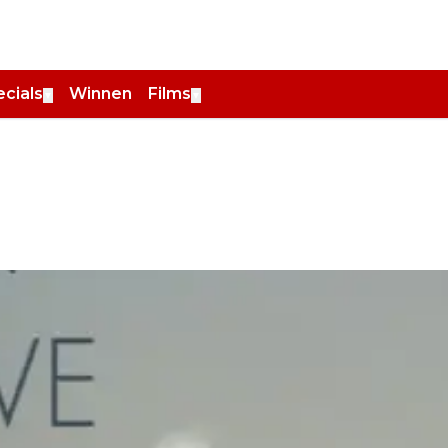
cials
Winnen
Films
▼
▼