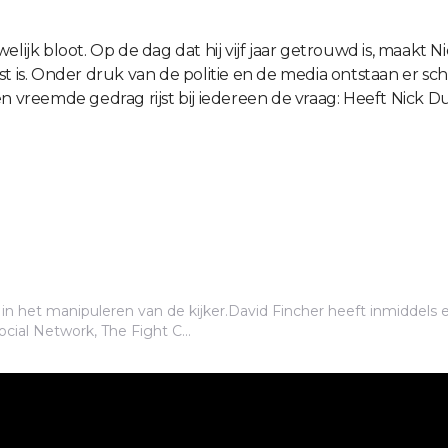
jk bloot. Op de dag dat hij vijf jaar getrouwd is, maakt N
s. Onder druk van de politie en de media ontstaan er sche
 en vreemde gedrag rijst bij iedereen de vraag: Heeft Nic
r in het manipuleren van de kijker.David Fincher heeft inmidde
cial Network, The Fight C...