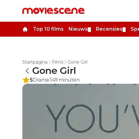
Top 10 films
Nieuws
Recensies
Spe
▼
▼
Startpagina
Films
Gone Girl
Gone Girl
5
Drama
149
minuten