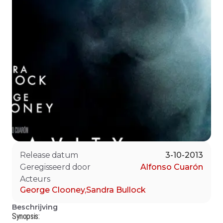
Release datum
3-10-2013
Geregisseerd door
Alfonso Cuarón
Acteurs
George Clooney
,
Sandra Bullock
Beschrijving
Synopsis: