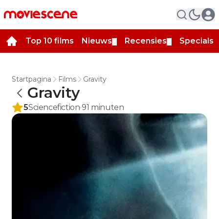
Top 10 films
Nieuws
Recensies
Specials
▼
▼
▼
Startpagina
Films
Gravity
Gravity
5
Sciencefiction
91
minuten