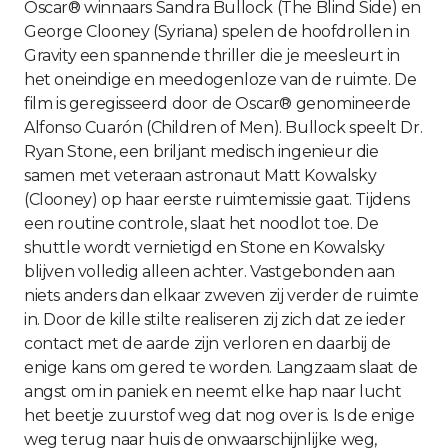
Oscar® winnaars Sandra Bullock (The Blind Side) en
George Clooney (Syriana) spelen de hoofdrollen in
Gravity een spannende thriller die je meesleurt in
het oneindige en meedogenloze van de ruimte. De
film is geregisseerd door de Oscar® genomineerde
Alfonso Cuarón (Children of Men). Bullock speelt Dr.
Ryan Stone, een briljant medisch ingenieur die
samen met veteraan astronaut Matt Kowalsky
(Clooney) op haar eerste ruimtemissie gaat. Tijdens
een routine controle, slaat het noodlot toe. De
shuttle wordt vernietigd en Stone en Kowalsky
blijven volledig alleen achter. Vastgebonden aan
niets anders dan elkaar zweven zij verder de ruimte
in. Door de kille stilte realiseren zij zich dat ze ieder
contact met de aarde zijn verloren en daarbij de
enige kans om gered te worden. Langzaam slaat de
angst om in paniek en neemt elke hap naar lucht
het beetje zuurstof weg dat nog over is. Is de enige
weg terug naar huis de onwaarschijnlijke weg,