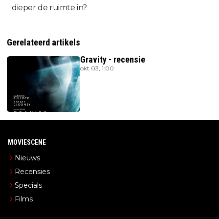
dieper de ruimte in?
Gerelateerd artikels
Gravity - recensie
okt 03, 1:00
MOVIESCENE
Nieuws
Recensies
Specials
Films