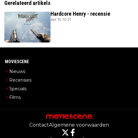
Gerelateerd artikels
Hardcore Henry - recensie
apr 15, 10:21
MOVIESCENE
Nieuws
Recensies
Specials
Films
Contact
Algemene voorwaarden