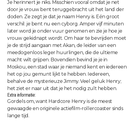
Je herinnert je niks. Misschien vooral omdat je net
door je vrouw bent teruggebracht uit het land der
doden. Ze zegt je dat je naam Henry is. Eén groot
verschil: je bent nu een cyborg. Amper vijf minuten
later word je onder vuur genomen en zie je hoe je
vrouw gekidnapt wordt. Om haar te bevrijden moet
je de strijd aangaan met Akan, de leider van een
meedogenloos leger huurlingen, die de ultieme
macht wilt grijpen. Bovendien bevind je je in
Moskou, een stad waar je niemand kent en iedereen
het op jou gemunt lijkt te hebben. Iedereen,
behalve de mysterieuze Jimmy. Veel geluk Henry;
het ziet er naar uit dat je het nodig zult hebben.
Extra informatie:
Gordels om, want Hardcore Henry is de meest
gewaagde en originele actiefilm-rollercoaster sinds
lange tijd.