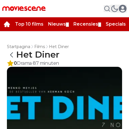
Top 10 films
Nieuws
Recensies
Specials
▼
▼
▼
Startpagina
Films
Het Diner
Het Diner
0
Drama
87
minuten