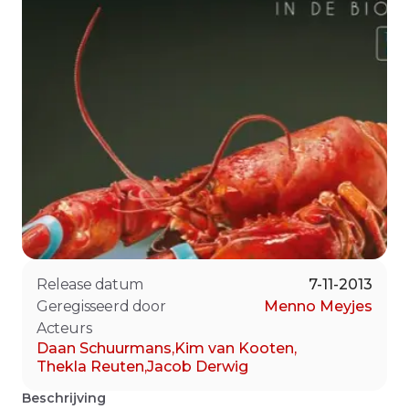
Release datum
7-11-2013
Geregisseerd door
Menno Meyjes
Acteurs
Daan Schuurmans
,
Kim van Kooten
,
Thekla Reuten
,
Jacob Derwig
Beschrijving