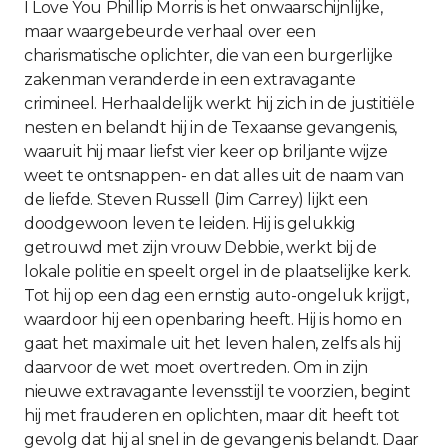
I Love You Phillip Morris is het onwaarschijnlijke,
maar waargebeurde verhaal over een
charismatische oplichter, die van een burgerlijke
zakenman veranderde in een extravagante
crimineel. Herhaaldelijk werkt hij zich in de justitiële
nesten en belandt hij in de Texaanse gevangenis,
waaruit hij maar liefst vier keer op briljante wijze
weet te ontsnappen- en dat alles uit de naam van
de liefde. Steven Russell (Jim Carrey) lijkt een
doodgewoon leven te leiden. Hij is gelukkig
getrouwd met zijn vrouw Debbie, werkt bij de
lokale politie en speelt orgel in de plaatselijke kerk.
Tot hij op een dag een ernstig auto-ongeluk krijgt,
waardoor hij een openbaring heeft. Hij is homo en
gaat het maximale uit het leven halen, zelfs als hij
daarvoor de wet moet overtreden. Om in zijn
nieuwe extravagante levensstijl te voorzien, begint
hij met frauderen en oplichten, maar dit heeft tot
gevolg dat hij al snel in de gevangenis belandt. Daar