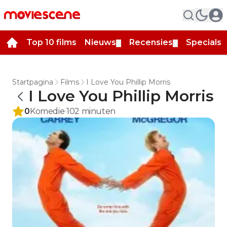
Top 10 films
Nieuws
Recensies
Specials
▼
▼
▼
Startpagina
Films
I Love You Phillip Morris
I Love You Phillip Morris
0
Komedie
102
minuten