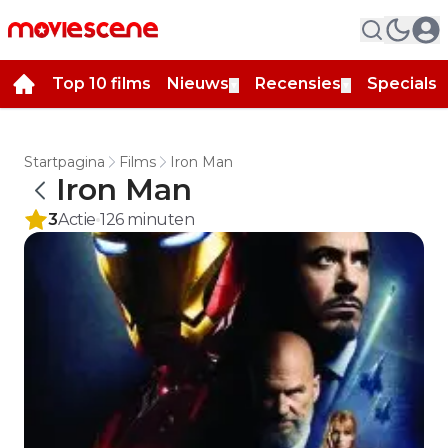
Top 10 films
Nieuws
Recensies
Specials
▼
▼
▼
Startpagina
Films
Iron Man
Iron Man
3
Actie
126
minuten