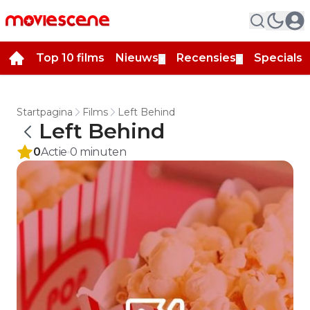
Top 10 films
Nieuws
Recensies
Specials
▼
▼
▼
Startpagina
Films
Left Behind
Left Behind
0
Actie
0
minuten