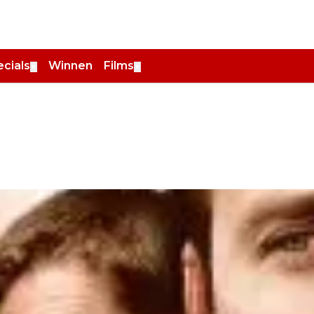
cials
Winnen
Films
▼
▼