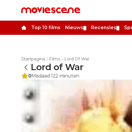
Top 10 films
Nieuws
Recensies
Spe
▼
▼
Startpagina
Films
Lord Of War
Lord of War
0
Misdaad
122
minuten