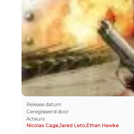
Release datum
Geregisseerd door
Acteurs
Nicolas Cage
,
Jared Leto
,
Ethan Hawke