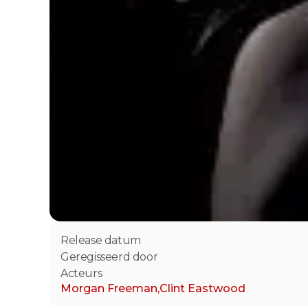
Release datum
Geregisseerd door
Acteurs
Morgan Freeman
,
Clint Eastwood