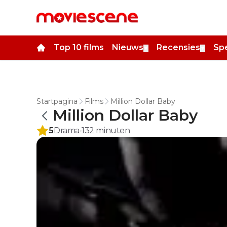
Top 10 films
Nieuws
Recensies
Spe
▼
▼
Startpagina
Films
Million Dollar Baby
Million Dollar Baby
5
Drama
132
minuten