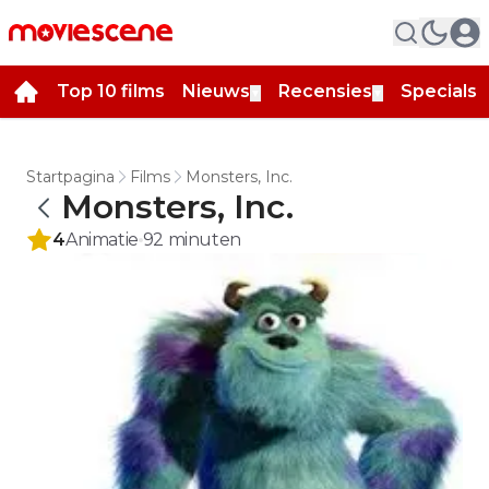
Top 10 films
Nieuws
Recensies
Specials
▼
▼
▼
Startpagina
Films
Monsters, Inc.
Monsters, Inc.
4
Animatie
92
minuten