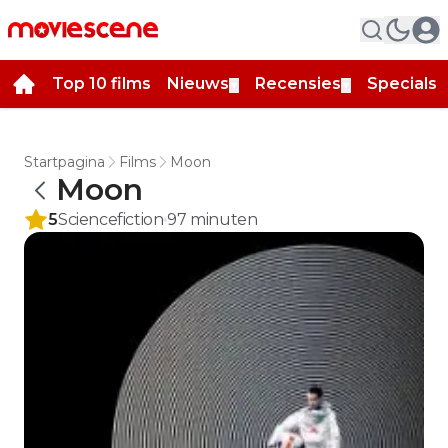
Top 10 films
Nieuws
Recensies
Specials
▼
▼
▼
Startpagina
Films
Moon
Moon
5
Sciencefiction
97
minuten