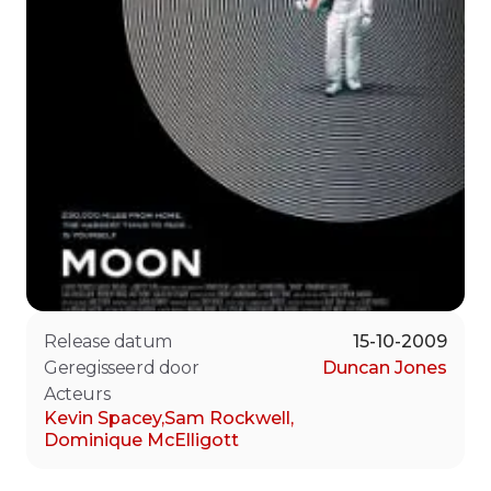
Release datum
15-10-2009
Geregisseerd door
Duncan Jones
Acteurs
Kevin Spacey
,
Sam Rockwell
,
Dominique McElligott