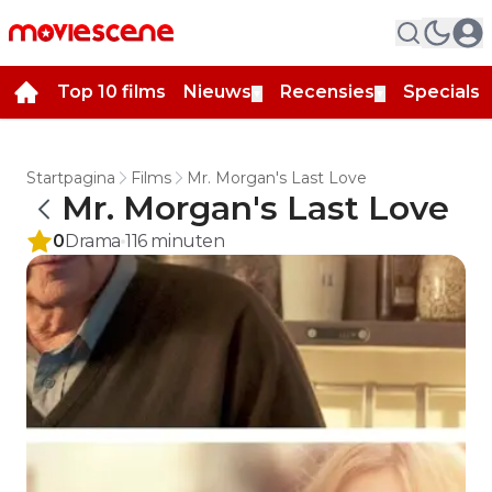
Top 10 films
Nieuws
Recensies
Specials
▼
▼
▼
Startpagina
Films
Mr. Morgan's Last Love
Mr. Morgan's Last Love
0
Drama
116
minuten