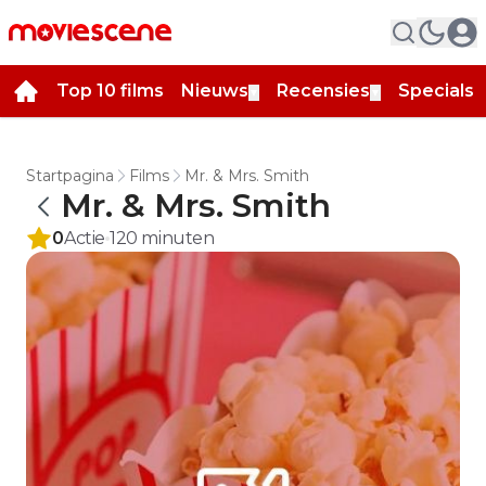
Top 10 films
Nieuws
Recensies
Specials
▼
▼
▼
Startpagina
Films
Mr. & Mrs. Smith
Mr. & Mrs. Smith
0
Actie
120
minuten