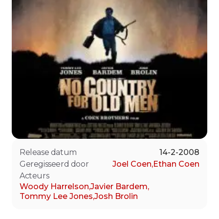
Release datum
14-2-2008
Geregisseerd door
Joel Coen
,
Ethan Coen
Acteurs
Woody Harrelson
,
Javier Bardem
,
Tommy Lee Jones
,
Josh Brolin