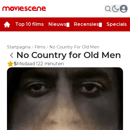
Top 10 films
Nieuws
Recensies
Specials
▼
▼
▼
Startpagina
Films
No Country For Old Men
No Country for Old Men
5
Misdaad
122
minuten