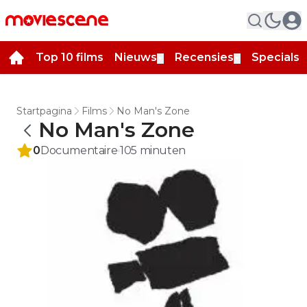
Top 10 films
Nieuws
Recensies
Specials
▼
▼
▼
Startpagina
Films
No Man's Zone
No Man's Zone
0
Documentaire
105
minuten