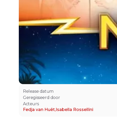
Release datum
Geregisseerd door
Acteurs
Fedja van Huêt
,
Isabella Rossellini