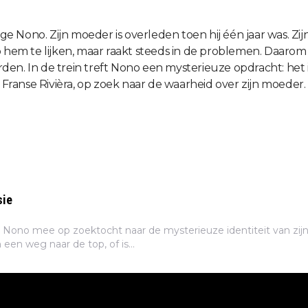
ge Nono. Zijn moeder is overleden toen hij één jaar was. Zijn 
p hem te lijken, maar raakt steeds in de problemen. Daarom
en. In de trein treft Nono een mysterieuze opdracht: het is
 Franse Rivièra, op zoek naar de waarheid over zijn moeder. 
sie
no mee op zoektocht naar de mysterieuze identiteit van zijn
een weg naar de top, of is...