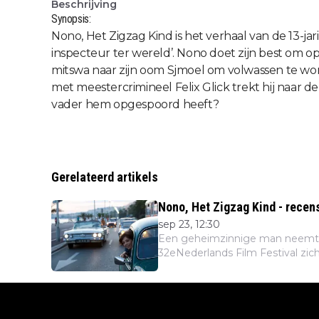
Beschrijving
Synopsis:
Nono, Het Zigzag Kind is het verhaal van de 13-jari
inspecteur ter wereld’. Nono doet zijn best om o
mitswa naar zijn oom Sjmoel om volwassen te word
met meestercrimineel Felix Glick trekt hij naar de
vader hem opgespoord heeft?
Gerelateerd artikels
Nono, Het Zigzag Kind - recen
sep 23, 12:30
Een geheimzinnige man neemt No
32eNederlands Film Festival zich 