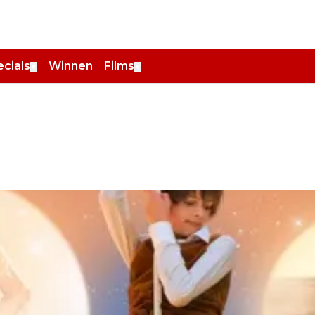
cials
Winnen
Films
▼
▼
d