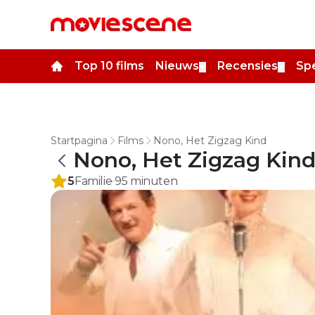
Top 10 films
Nieuws
Recensies
Spe
▼
▼
Startpagina
Films
Nono, Het Zigzag Kind
Nono, Het Zigzag Kin
5
Familie
95
minuten