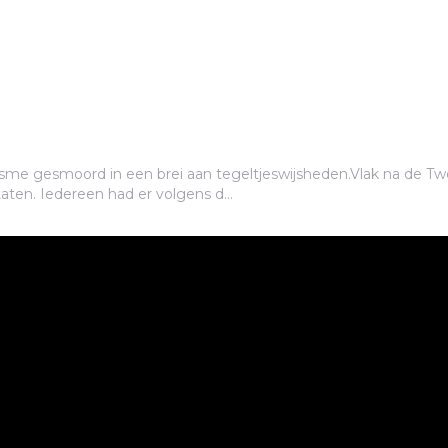
me gesmoord in een brei aan tegeltjeswijsheden.Vlak na de T
aten. Iedereen had er volgens d...