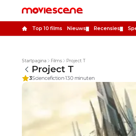
Top 10 films
Nieuws
Recensies
Spe
▼
▼
Startpagina
Films
Project T
Project T
3
Sciencefiction
130
minuten