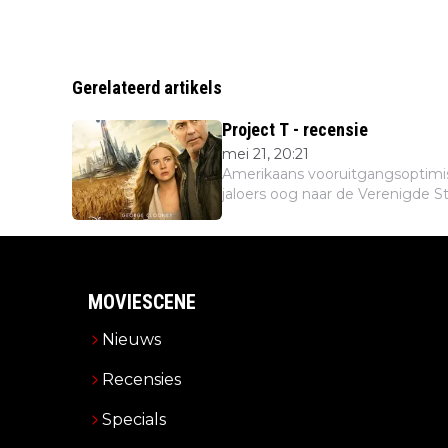
Gerelateerd artikels
Project T - recensie
mei 21, 20:21
Amerikaans vooruitgangsoptimis
jaloers oog naar de Verenigde St
MOVIESCENE
Nieuws
Recensies
Specials