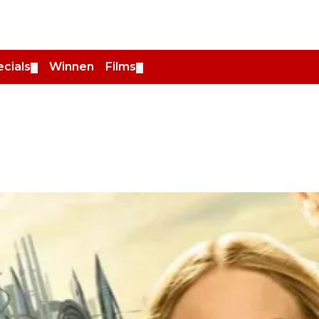
cials
Winnen
Films
▼
▼