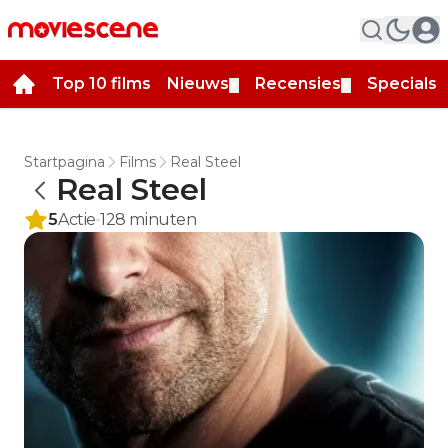
Top 10 films
Nieuws
Recensies
Specials
▼
▼
▼
Startpagina
Films
Real Steel
Real Steel
5
Actie
128
minuten