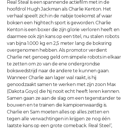
Real Steal is een spannende actiefilm met in de
hoofdrol Hugh Jackman als Charlie Kenton. Het
verhaal speelt zich in de nabije toekomst af waar
boksen een hightech sport is geworden. Charlie
Kenton is een boxer die zijn glorie verloren heeft en
daarmee ook zijn kans op een titel, nu stalen robots
van bijna 1.000 kg en 2,5 meter lang de boksring
overgenomen hebben. Als promotor verdient
Charlie net genoeg geld om simpele robots in elkaar
te zetten om zo van de ene ondergrondse
bokswedstrijd naar de andere te kunnen gaan.
Wanneer Charlie aan lager wal raakt, is hij
genoodzaakt samen te werken met zijn zoon Max
(Dakota Goyo) die hij nooit echt heeft leren kennen.
Samen gaan ze aan de slag om een tegenstander te
bouwen en te trainen die kampioenwaardig is.
Charlie en Sam moeten alles op alles zetten en
tegen alle verwachtingen in krijgen ze nog één
laatste kans op een grote comeback. Real Steel’,