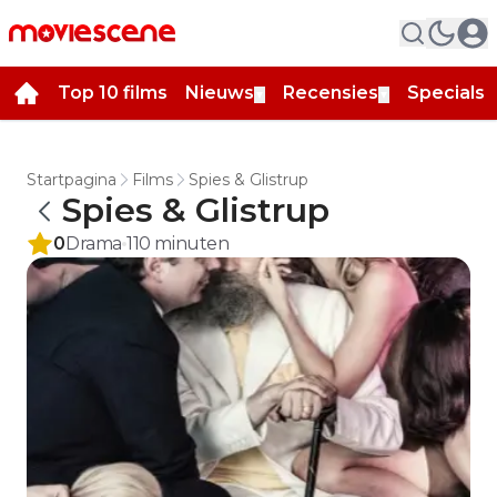
Top 10 films
Nieuws
Recensies
Specials
▼
▼
▼
Startpagina
Films
Spies & Glistrup
Spies & Glistrup
0
Drama
110
minuten