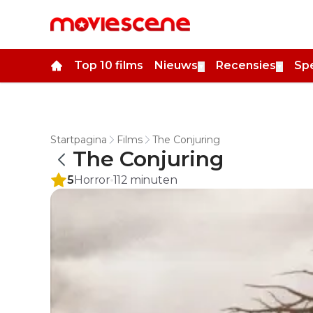
Top 10 films
Nieuws
Recensies
Spe
▼
▼
Startpagina
Films
The Conjuring
The Conjuring
5
Horror
112
minuten