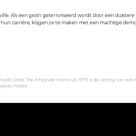
ville. Als een gezin geterroriseerd wordt door een duistere
 hun carrière, krijgen ze te maken met een machtige dem
sville.Sinds The Amityville Horror uit 1979 is de setting van een ho
ijven hebbe...