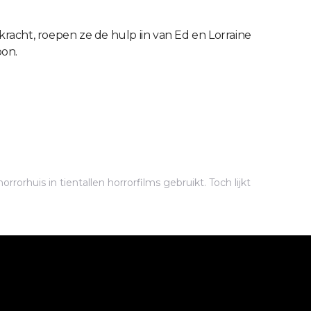
 kracht, roepen ze de hulp iin van Ed en Lorraine
oon.
rrorhuis in tientallen horrorfilms gebruikt. Toch lijkt