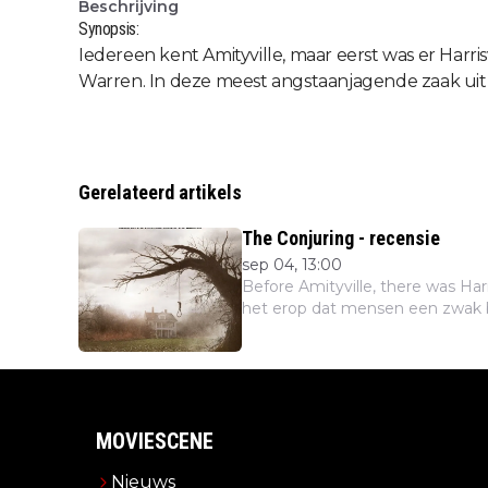
Beschrijving
Synopsis:
Iedereen kent Amityville, maar eerst was er Harris
Warren. In deze meest angstaanjagende zaak uit
Gerelateerd artikels
The Conjuring - recensie
sep 04, 13:00
Before Amityville, there was Harri
het erop dat mensen een zwak bl
MOVIESCENE
Nieuws