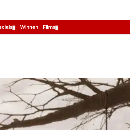
cials
Winnen
Films
▼
▼