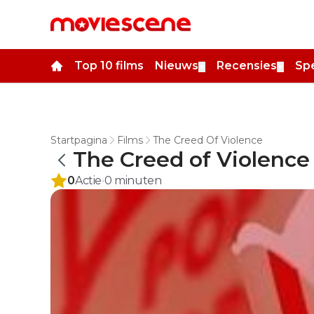
Top 10 films
Nieuws
Recensies
Spe
▼
▼
Startpagina
Films
The Creed Of Violence
The Creed of Violence
0
Actie
0
minuten