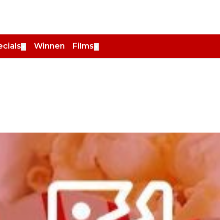
cials
Winnen
Films
▼
▼