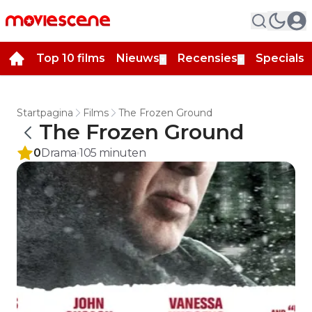
Top 10 films
Nieuws
Recensies
Specials
▼
▼
▼
Startpagina
Films
The Frozen Ground
The Frozen Ground
0
Drama
105
minuten