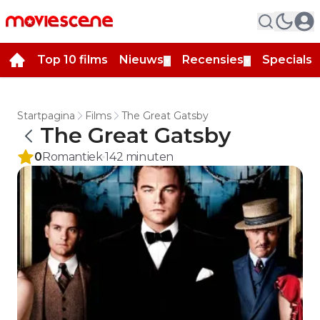
Top 10 films
Nieuws
Recensies
Specials
▼
▼
▼
Startpagina
Films
The Great Gatsby
The Great Gatsby
0
Romantiek
142
minuten