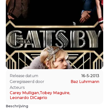
Release datum
16-5-2013
Geregisseerd door
Baz Luhrmann
Acteurs
Carey Mulligan
,
Tobey Maguire
,
Leonardo DiCaprio
Beschrijving