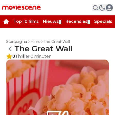
Top 10 films
Nieuws
Recensies
Specials
▼
▼
▼
Startpagina
Films
The Great Wall
The Great Wall
0
Thriller
0
minuten