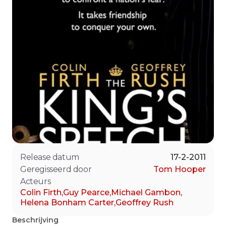
Release datum
17-2-2011
Geregisseerd door
Tom Hooper
Acteurs
Colin Firth
,
Guy Pearce
,
Michael Gambon
,
Helena Bonham Carter
,
Geoffrey Rush
Beschrijving