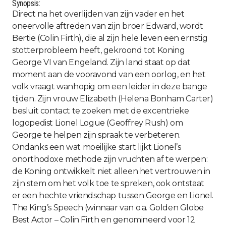
Synopsis:
Direct na het overlijden van zijn vader en het
oneervolle aftreden van zijn broer Edward, wordt
Bertie (Colin Firth), die al zijn hele leven een ernstig
stotterprobleem heeft, gekroond tot Koning
George VI van Engeland. Zijn land staat op dat
moment aan de vooravond van een oorlog, en het
volk vraagt wanhopig om een leider in deze bange
tijden. Zijn vrouw Elizabeth (Helena Bonham Carter)
besluit contact te zoeken met de excentrieke
logopedist Lionel Logue (Geoffrey Rush) om
George te helpen zijn spraak te verbeteren.
Ondanks een wat moeilijke start lijkt Lionel’s
onorthodoxe methode zijn vruchten af te werpen:
de Koning ontwikkelt niet alleen het vertrouwen in
zijn stem om het volk toe te spreken, ook ontstaat
er een hechte vriendschap tussen George en Lionel.
The King’s Speech (winnaar van o.a. Golden Globe
Best Actor – Colin Firth en genomineerd voor 12