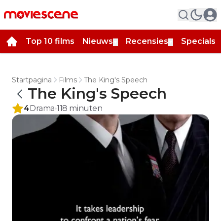
Top 10 films
Nieuws
Recensies
Specials
▼
▼
▼
Startpagina
Films
The King's Speech
The King's Speech
4
Drama
118
minuten