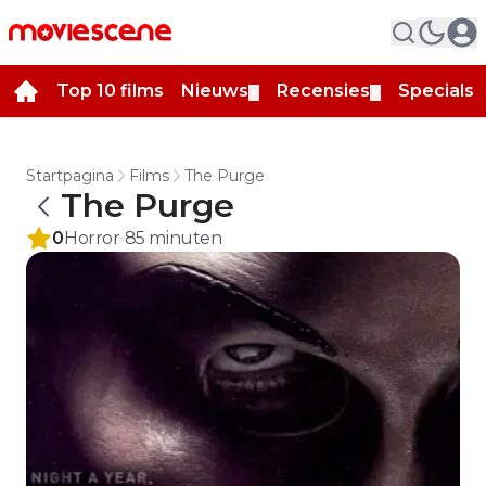
Top 10 films
Nieuws
Recensies
Specials
▼
▼
▼
Startpagina
Films
The Purge
The Purge
0
Horror
85
minuten