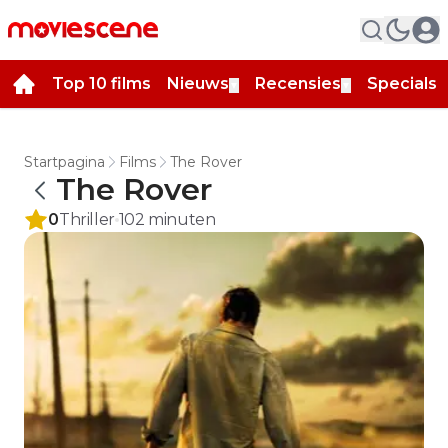
Top 10 films
Nieuws
Recensies
Specials
▼
▼
▼
Startpagina
Films
The Rover
The Rover
0
Thriller
102
minuten