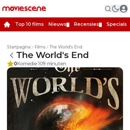
Top 10 films
Nieuws
Recensies
Specials
▼
▼
▼
Startpagina
Films
The World's End
The World's End
0
Komedie
109
minuten