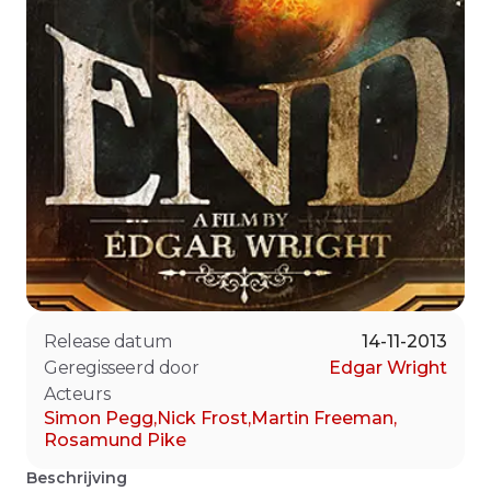
Release datum
14-11-2013
Geregisseerd door
Edgar Wright
Acteurs
Simon Pegg
,
Nick Frost
,
Martin Freeman
,
Rosamund Pike
Beschrijving