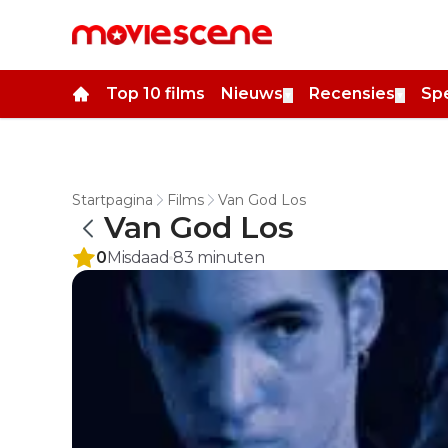
Top 10 films
Nieuws
Recensies
Spe
▼
▼
Startpagina
Films
Van God Los
Van God Los
0
Misdaad
83
minuten