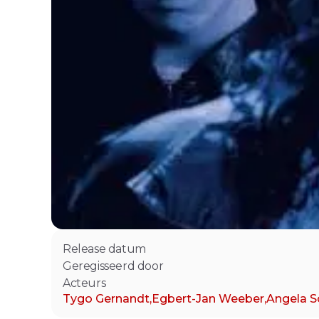
Release datum
Geregisseerd door
Acteurs
Tygo Gernandt
,
Egbert-Jan Weeber
,
Angela Sc