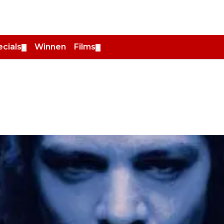
cials
Winnen
Films
▼
▼