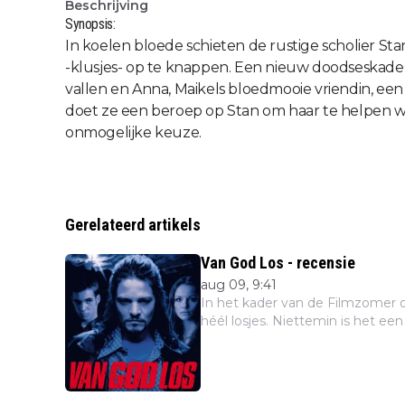
Beschrijving
Synopsis:
In koelen bloede schieten de rustige scholier St
-klusjes- op te knappen. Een nieuw doodseskade
vallen en Anna, Maikels bloedmooie vriendin, ee
doet ze een beroep op Stan om haar te helpen w
onmogelijke keuze.
Gerelateerd artikels
Van God Los - recensie
aug 09, 9:41
In het kader van de Filmzomer op de NPO vandaag aanda
héél losjes. Niettemin is het een 