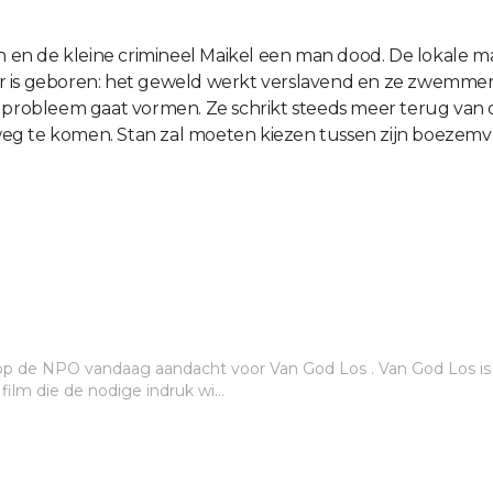
an en de kleine crimineel Maikel een man dood. De lokale m
r is geboren: het geweld werkt verslavend en ze zwemmen
n probleem gaat vormen. Ze schrikt steeds meer terug van
eg te komen. Stan zal moeten kiezen tussen zijn boezem
cht voor Van God Los . Van God Los is gebaseerd op de Bende Van Venlo, maar dan wel
film die de nodige indruk wi...