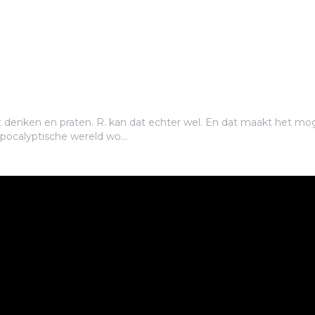
enken en praten. R. kan dat echter wel. En dat maakt het mogel
pocalyptische wereld wo...