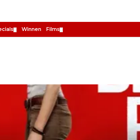
cials
Winnen
Films
▼
▼