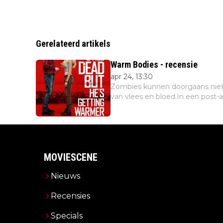
Gerelateerd artikels
Warm Bodies - recensie
apr 24, 13:30
Zombies kunnen doorgaans niet d
van vlees en bloed.In een post-a
MOVIESCENE
Nieuws
Recensies
Specials