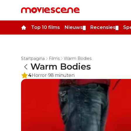
Top 10 films
Nieuws
Recensies
Spe
▼
▼
Startpagina
Films
Warm Bodies
Warm Bodies
4
Horror
98
minuten