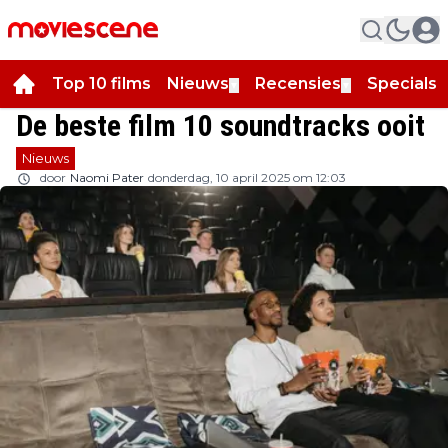
Top 10 films
Nieuws
Recensies
Specials
▼
▼
▼
De beste film 10 soundtracks ooit
Nieuws
door
Naomi Pater
donderdag, 10 april 2025 om 12:03